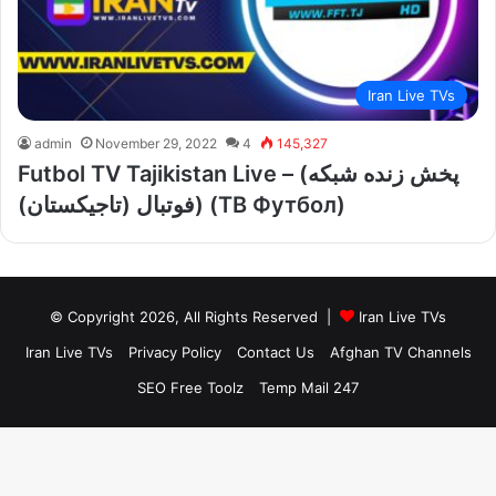
Iran Live TVs
admin
November 29, 2022
4
145,327
Futbol TV Tajikistan Live – (پخش زنده شبکه
فوتبال (تاجیکستان)) (ТВ Футбол)
© Copyright 2026, All Rights Reserved |
Iran Live TVs
Iran Live TVs
Privacy Policy
Contact Us
Afghan TV Channels
SEO Free Toolz
Temp Mail 247